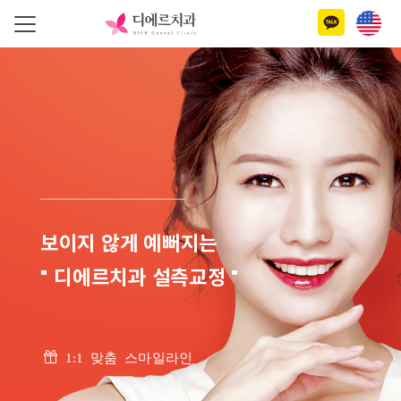
보이지 않게 예뻐지는
" 디에르치과 설측교정 "
1:1 맞춤 스마일라인