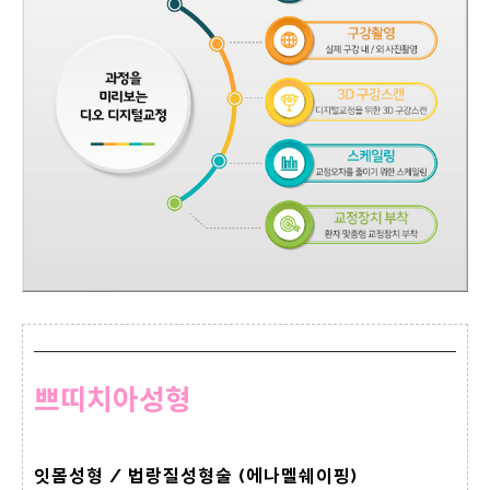
쁘띠치아성형
잇몸성형 / 법랑질성형술 (에나멜쉐이핑)