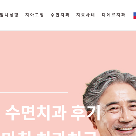
앞니성형
치아교정
수면치과
치료사례
디에르치과
 수면치과 후기