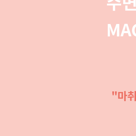
수면
MA
"마취