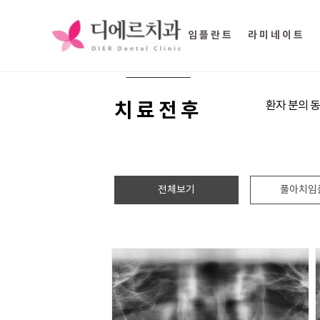
임플란트
라미네이트
치료전후
환자 분의 동
전체보기
풀아치임